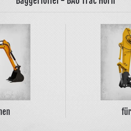
Baggerlöffel - BAU Trac Horn
nnen
fü